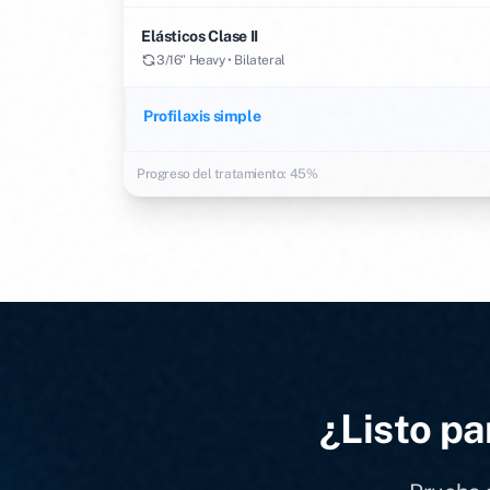
Elásticos Clase II
3/16" Heavy • Bilateral
Profilaxis simple
Progreso del tratamiento: 45%
¿Listo pa