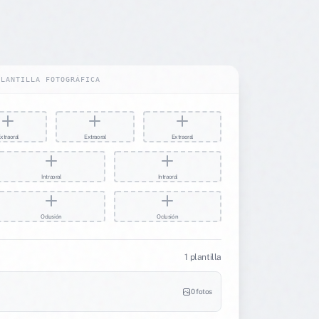
PLANTILLA FOTOGRÁFICA
xtraoral
Extraoral
Extraoral
Intraoral
Intraoral
Oclusión
Oclusión
1 plantilla
0 fotos