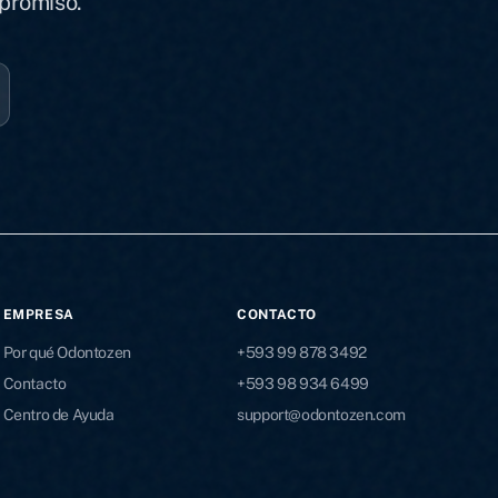
mpromiso.
EMPRESA
CONTACTO
Por qué Odontozen
+593 99 878 3492
Contacto
+593 98 934 6499
Centro de Ayuda
support@odontozen.com