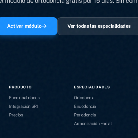
l módulo de ortodoncia gratis por 15 días. Sin co
Activar módulo
Ver todas las especialidades
PRODUCTO
ESPECIALIDADES
Funcionalidades
Ortodoncia
Integración SRI
Endodoncia
Precios
Periodoncia
Armonización Facial