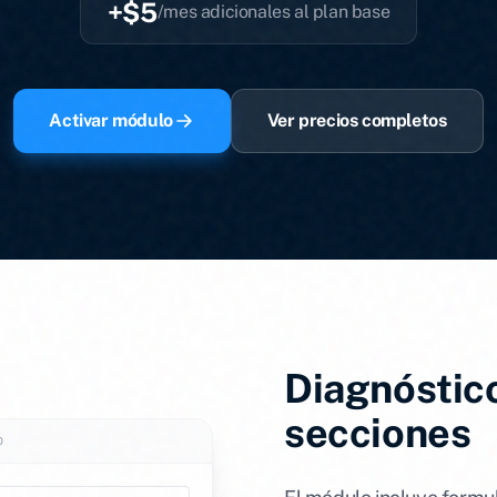
+$5
/mes adicionales al plan base
Activar módulo
Ver precios completos
Diagnóstic
secciones
O