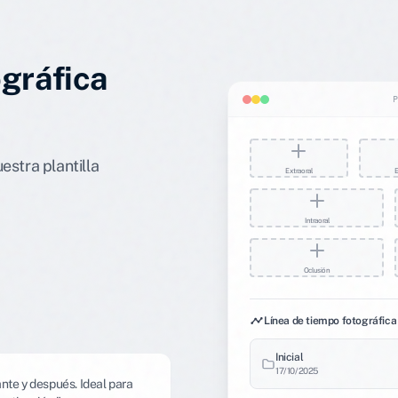
gráfica
estra plantilla
Extraoral
E
Intraoral
Oclusión
Línea de tiempo fotográfica
Inicial
17/10/2025
nte y después. Ideal para