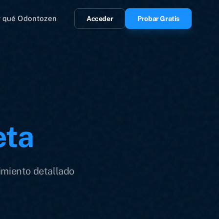
r qué Odontozen
Acceder
Probar Gratis
eta
uimiento detallado