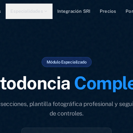
s
Especialidades
Integración SRI
Precios
Po
Módulo Especializado
todoncia
Compl
secciones, plantilla fotográfica profesional y seg
de controles.