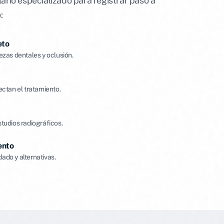
ario especializado para registrar paso a
:
eto
ezas dentales y oclusión.
ectan el tratamiento.
tudios radiográficos.
ento
ado y alternativas.