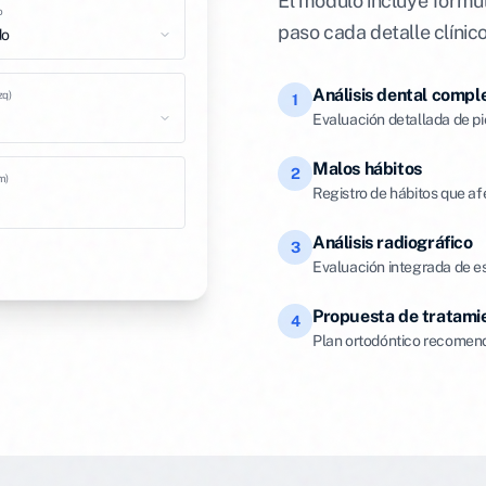
El módulo incluye formul
o
paso cada detalle clínico
do
Análisis dental compl
zq)
1
Evaluación detallada de pi
Malos hábitos
2
m)
Registro de hábitos que af
Análisis radiográfico
3
Evaluación integrada de es
Propuesta de tratami
4
Plan ortodóntico recomend