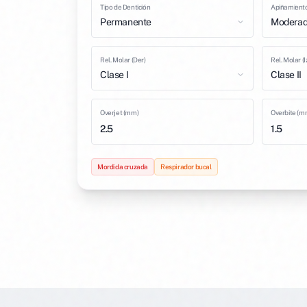
Tipo de Dentición
Apiñamient
Permanente
Modera
Rel. Molar (Der)
Rel. Molar (I
Clase I
Clase II
Overjet (mm)
Overbite (m
2.5
1.5
Mordida cruzada
Respirador bucal